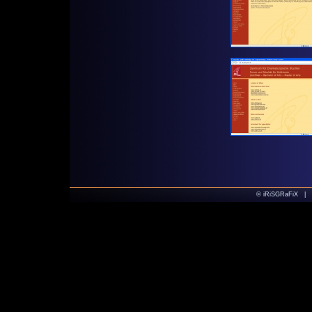
© iRiSGRaFiX |