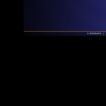
© iRiSGRaFiX |