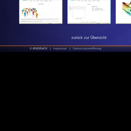
zurück zur Übersicht
© iRiSGRaFiX |
Impressum
|
DatenschutzerklÃ¤rung